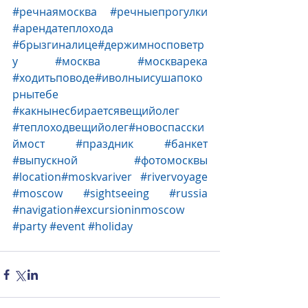
#речнаямосква
#речныепрогулки
#арендатеплохода
#брызгиналице
#держимносповетр
у 
#москва
#москварека
#ходитьповоде
#иволныисушапоко
рнытебе 
#какнынесбираетсявещийолег
#теплоходвещийолег
#новоспасски
ймост 
#праздник
#банкет
#выпускной
#фотомосквы
#location
#moskvariver 
#rivervoyage
#moscow
#sightseeing
#russia
#navigation
#excursioninmoscow 
#party
#event
#holiday