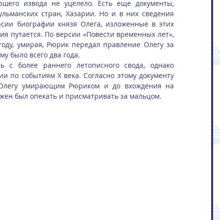
ршего извода не уцелело. Есть еще документы, 
льманских стран, Хазарии. Но и в них сведения 
ии биографии князя Олега, изложенные в этих 
ия путается. По версии «Повести временных лет», 
году, умирая, Рюрик передал правление Олегу за 
му было всего два года.
ь с более раннего летописного свода, однако 
и по событиям X века. Согласно этому документу 
Олегу умирающим Рюриком и до вхождения на 
лжен был опекать и присматривать за мальцом.