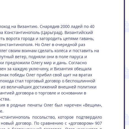
 поход на Византию. Снарядив 2000 ладей по 40 
на Константинополь (Царьград). Византийский 
ть ворота города и загородить цепями гавань, 
онстантинополя. Но Олег в очередной раз 
лег своим воинам сделать колёса и поставить на 
путный ветер, подняли они в поле паруса и 
ки предложили Олегу мир и дань. Согласно 
ивен за каждую уключину, и Византия обещала 
 знак победы Олег прибил свой щит на вратах 
 похода стал торговый договор о беспошлинной 
м из величайших достижений внешней политики 
антией договора о торговле и основании в 
ства.
ия в родные пенаты Олег был наречен «Вещим», 
е.
стантинополь посольство, которое подтвердило 
новый договор. По сравнению с «договором» 907 