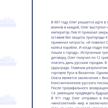
В 907 году Олег решается идти в
воинов в каждой, Олег выступил 
император Лев VI приказал закры
оставив без защиты пригороды К
применил хитрость: «И повелел О
колёса корабли. И когда подул по
пошли к городу». Испуганные гре
договору, Олег получил по 12 гр
платить дань русским городам. В
Царьграда. Главным результатом
торговле Руси в Византии. Одни
Олега является заключение с Виз
Константинополе русского посоль
После триумфального возвращен
т.е. умеющим предвидеть будуще
В 911 году Олег отправил в Кон
«многолетний» мир и заключило 