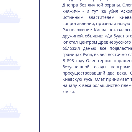
Днепра без личной охраны. Олег 
княжич» - и тут же убил Аскол
истинным властителем Киева
сопротивления, признали новую 
Расположение Киева показалось 
дружиной, объявив: «Да будет это
юг стал центром Древнерусского г
обложил данью все подвластны
границах Руси, вывел восточно-с
В 898 году Олег терпит поражен
безуспешной осады венграми 
просуществовавший два века. О
Киевскую Русь, Олег принимает т
началу X века большинство плем
князя.