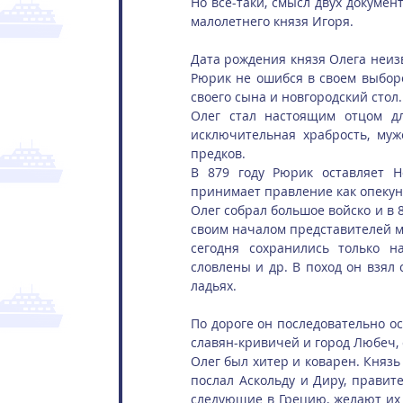
Но всё-таки, смысл двух документ
малолетнего князя Игоря.
Дата рождения князя Олега неизв
Рюрик не ошибся в своем выборе
своего сына и новгородский стол.
Олег стал настоящим отцом дл
исключительная храбрость, муже
предков.
В 879 году Рюрик оставляет Н
принимает правление как опекун 
Олег собрал большое войско и в 8
своим началом представителей мн
сегодня сохранились только на
словлены и др. В поход он взял 
ладьях.
По дороге он последовательно ос
славян-кривичей и город Любеч, 
Олег был хитер и коварен. Князь 
послал Аскольду и Диру, правите
следующие в Грецию, желают их в