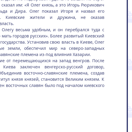
сказал им: «Я Олег князь, а это Игорь Рюрикович 
ьда и Дира. Олег показал Игоря и назвал его 
. Киевские жители и дружина, не оказав 
власть.
Олегу весьма удобным, и он перебрался туда с 
 мать городов русских». Более развитый Киевский 
осударства. Установив свою власть в Киеве, Олег 
е земли, обеспечил мир на северо-западных 
лавянские племена из-под влияния Хазарии.
ие от перемещающихся на запад венгров. После 
Киева заключен венгерско-русский договор, 
бъединив восточно-славянские племена, создав 
итул князя князей, становится Великим князем. К 
ен восточных славян было под началом киевского 