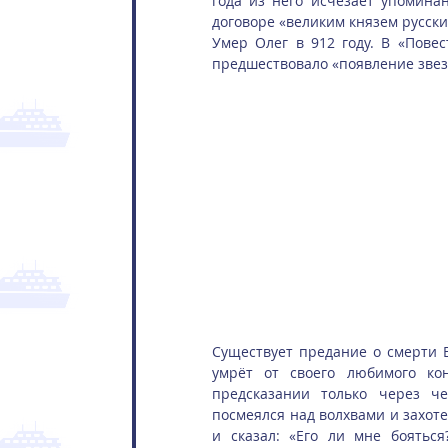
года из него исчезает упоминан
договоре «великим князем русски
Умер Олег в 912 году. В «Повес
предшествовало «появление звез
Существует предание о смерти В
умрёт от своего любимого кон
предсказании только через че
посмеялся над волхвами и захотел
и сказал: «Его ли мне бояться