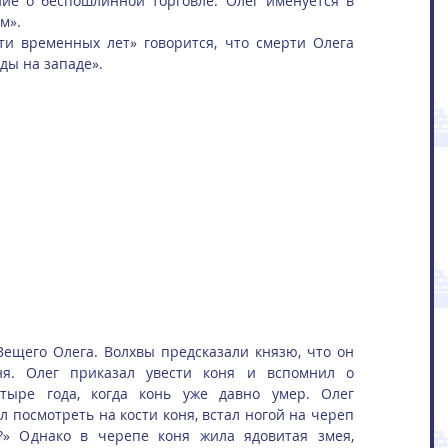
ие о беспошлинной торговле. Олег именуется в 
м».
ти временных лет» говорится, что смерти Олега 
ды на западе».
ещего Олега. Волхвы предсказали князю, что он 
я. Олег приказал увести коня и вспомнил о 
тыре года, когда конь уже давно умер. Олег 
 посмотреть на кости коня, встал ногой на череп 
?» Однако в черепе коня жила ядовитая змея, 