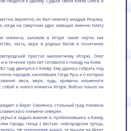
ов сводится к одному. Судьба свела князя Олега и 
естна, вероятно, он был немного младше Рюрика. 
, когда на смертном одре завещал именно Олегу 
я княжича, заложив в Игоре такие черты как 
ство, честь, вера в родных богов и почитание 
овгородский престол малолетнему Игорю, Олег 
и в течение трёх лет готовился к походу на Киев.
82 году двинулся к Киеву. Ему удалось собрать под 
огих народов, населявших тогда Русь и о которых 
звания: веси, меря, чудь, кривичи, ильмените 
с собой и юного княжича Игоря. Войско плыло на 
аждает и берет Смоленск, стольный град племени 
славянского племени северян.
укрыл в ладьях воинов и, приблизившись к Киеву, 
лям города, гонца с вестью: новгородские купцы, 
идеть. Не подозревая худого, те вышли на берег 