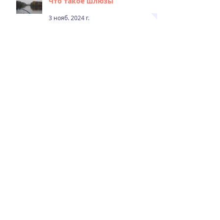
Что такое шлюзы
3 нояб. 2024 г.
"Осенние листья шумят и
шумят в саду..."
2 нояб. 2024 г.
Окончание летней
пассажирской навигации в
Москве
1 нояб. 2024 г.
Жаркая навигация
11 июл. 2024 г.