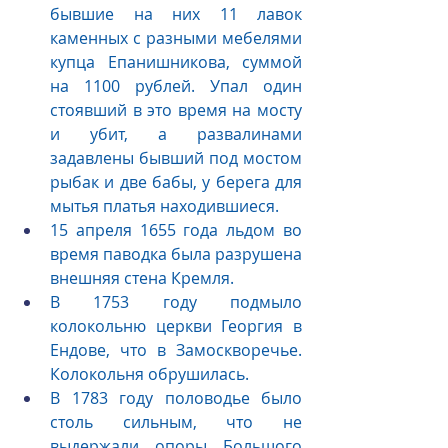
бывшие на них 11 лавок 
каменных с разными мебелями 
купца Епанишникова, суммой 
на 1100 рублей. Упал один 
стоявший в это время на мосту 
и убит, а развалинами 
задавлены бывший под мостом 
рыбак и две бабы, у берега для 
мытья платья находившиеся.
15 апреля 1655 года льдом во 
время паводка была разрушена 
внешняя стена Кремля.
В 1753 году подмыло 
колокольню церкви Георгия в 
Ендове, что в Замоскворечье. 
Колокольня обрушилась.
В 1783 году половодье было 
столь сильным, что не 
выдержали опоры Большого 